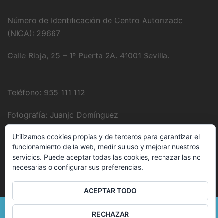
Número de Identificación de Centro Autorizado
(NICA): 29667
Calle Rioja, 25 – 1º Puerta 2A. 41001 Sevilla.
Teléfono: 955 111 112
Fotografía:
Juanjo Domínguez
Utilizamos cookies propias y de terceros para garantizar el
funcionamiento de la web, medir su uso y mejorar nuestros
E-Mail:
clinica@delbozyrodriguez.es
servicios. Puede aceptar todas las cookies, rechazar las no
necesarias o configurar sus preferencias.
ACEPTAR TODO
© 2026 . Funciona gracias a
Sydney
RECHAZAR