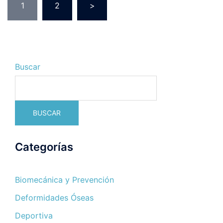
Paginación
1
2
>
de
entradas
Buscar
BUSCAR
Categorías
Biomecánica y Prevención
Deformidades Óseas
Deportiva