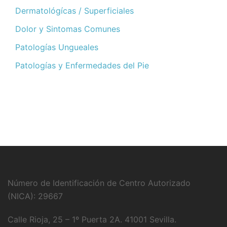
Dermatológícas / Superficiales
Dolor y Sintomas Comunes
Patologías Ungueales
Patologías y Enfermedades del Pie
Número de Identificación de Centro Autorizado
(NICA): 29667
Calle Rioja, 25 – 1º Puerta 2A. 41001 Sevilla.