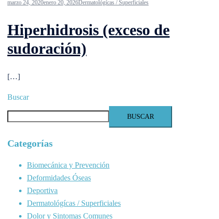
marzo 24, 2020
enero 20, 2026
Dermatológícas / Superficiales
Hiperhidrosis (exceso de
sudoración)
[…]
Buscar
BUSCAR
Categorías
Biomecánica y Prevención
Deformidades Óseas
Deportiva
Dermatológícas / Superficiales
Dolor y Sintomas Comunes