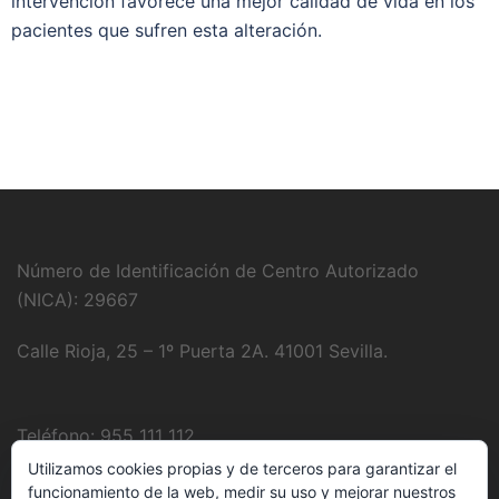
intervención favorece una mejor calidad de vida en los
pacientes que sufren esta alteración.
Número de Identificación de Centro Autorizado
(NICA): 29667
Calle Rioja, 25 – 1º Puerta 2A. 41001 Sevilla.
Teléfono: 955 111 112
Utilizamos cookies propias y de terceros para garantizar el
Fotografía:
Juanjo Domínguez
funcionamiento de la web, medir su uso y mejorar nuestros