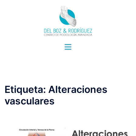
Saltar
al
contenido
Alternar
menú
Etiqueta:
Alteraciones
vasculares