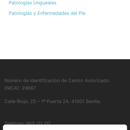
Patologías Ungueales
Patologías y Enfermedades del Pie
Número de Identificación de Centro Autorizado
(NICA): 29667
Calle Rioja, 25 – 1º Puerta 2A. 41001 Sevilla.
Teléfono: 955 111 112