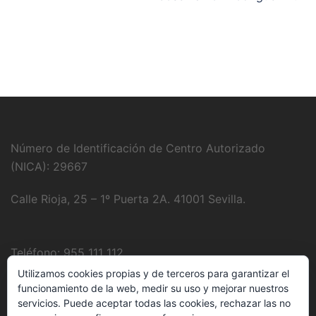
Número de Identificación de Centro Autorizado
(NICA): 29667
Calle Rioja, 25 – 1º Puerta 2A. 41001 Sevilla.
Teléfono: 955 111 112
Utilizamos cookies propias y de terceros para garantizar el
Fotografía:
Juanjo Domínguez
funcionamiento de la web, medir su uso y mejorar nuestros
servicios. Puede aceptar todas las cookies, rechazar las no