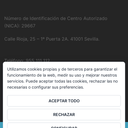
Número de Identificación de Centro Autorizado
(NICA): 29667
Calle Rioja, 25 – 1º Puerta 2A. 41001 Sevilla.
Teléfono: 955 111 112
Utilizamos cookies propias y de terceros para garantizar el
Fotografía:
Juanjo Domínguez
funcionamiento de la web, medir su uso y mejorar nuestros
servicios. Puede aceptar todas las cookies, rechazar las no
necesarias o configurar sus preferencias.
E-Mail:
clinica@delbozyrodriguez.es
ACEPTAR TODO
RECHAZAR