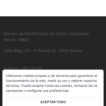
Número de Identificación de Centro Autorizado
(NICA): 29667
Calle Rioja, 25 – 1º Puerta 2A. 41001 Sevilla.
Teléfono: 955 111 112
Utilizamos cookies propias y de terceros para garantizar el
Fotografía:
Juanjo Domínguez
funcionamiento de la web, medir su uso y mejorar nuestros
servicios. Puede aceptar todas las cookies, rechazar las no
necesarias o configurar sus preferencias.
E-Mail:
clinica@delbozyrodriguez.es
ACEPTAR TODO