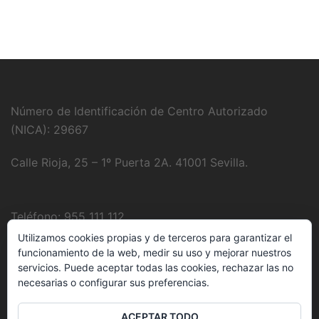
Número de Identificación de Centro Autorizado
(NICA): 29667
Calle Rioja, 25 – 1º Puerta 2A. 41001 Sevilla.
Teléfono: 955 111 112
Utilizamos cookies propias y de terceros para garantizar el
Fotografía:
Juanjo Domínguez
funcionamiento de la web, medir su uso y mejorar nuestros
servicios. Puede aceptar todas las cookies, rechazar las no
necesarias o configurar sus preferencias.
E-Mail:
clinica@delbozyrodriguez.es
ACEPTAR TODO