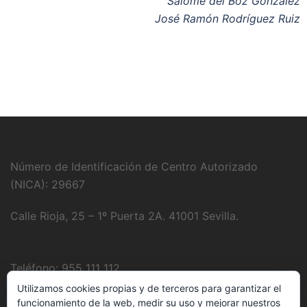
Salomé del Boz González
José Ramón Rodríguez Ruiz
Número de Identificación de Centro Autorizado
(NICA): 29667
Calle Rioja, 25 – 1º Puerta 2A. 41001 Sevilla.
Teléfono: 955 111 112
Utilizamos cookies propias y de terceros para garantizar el
Fotografía:
Juanjo Domínguez
funcionamiento de la web, medir su uso y mejorar nuestros