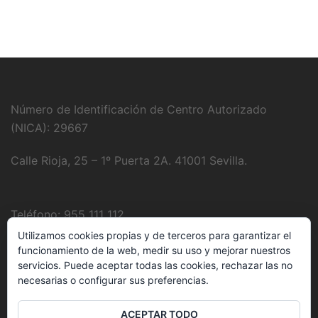
Número de Identificación de Centro Autorizado
(NICA): 29667
Calle Rioja, 25 – 1º Puerta 2A. 41001 Sevilla.
Teléfono: 955 111 112
Utilizamos cookies propias y de terceros para garantizar el
Fotografía:
Juanjo Domínguez
funcionamiento de la web, medir su uso y mejorar nuestros
servicios. Puede aceptar todas las cookies, rechazar las no
necesarias o configurar sus preferencias.
E-Mail:
clinica@delbozyrodriguez.es
ACEPTAR TODO