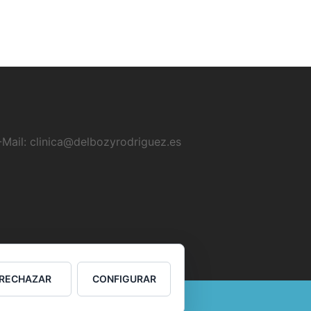
-Mail:
clinica@delbozyrodriguez.es
RECHAZAR
CONFIGURAR