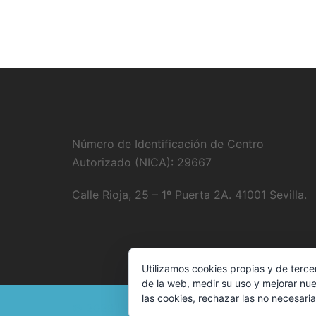
Número de Identificación de Centro
Autorizado (NICA): 29667
Calle Rioja, 25 – 1º Puerta 2A. 41001 Sevilla.
Utilizamos cookies propias y de terce
de la web, medir su uso y mejorar nue
las cookies, rechazar las no necesaria
© 2026 . Funciona gracias a
Sydney