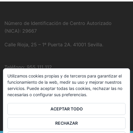
Número de Identificación de Centro Autorizado
(NICA): 29667
Calle Rioja, 25 – 1º Puerta 2A. 41001 Sevilla.
Teléfono: 955 111 112
Utilizamos cookies propias y de terceros para garantizar el
Fotografía:
Juanjo Domínguez
funcionamiento de la web, medir su uso y mejorar nuestros
servicios. Puede aceptar todas las cookies, rechazar las no
necesarias o configurar sus preferencias.
E-Mail:
clinica@delbozyrodriguez.es
ACEPTAR TODO
RECHAZAR