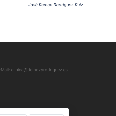
José Ramón Rodríguez Ruiz
-Mail:
clinica@delbozyrodriguez.es