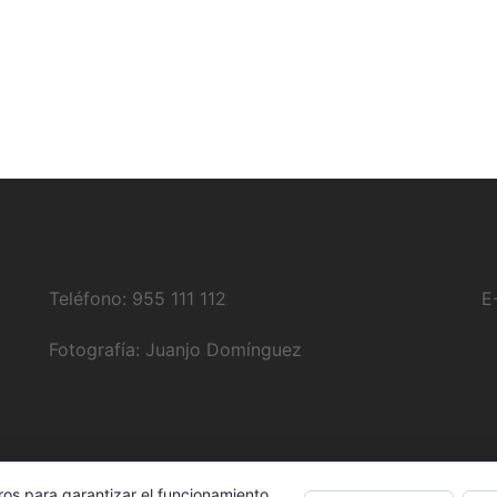
Teléfono: 955 111 112
E
Fotografía:
Juanjo Domínguez
ros para garantizar el funcionamiento