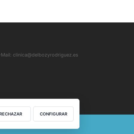
-Mail:
clinica@delbozyrodriguez.es
RECHAZAR
CONFIGURAR