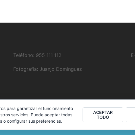
Teléfono: 955 111 112
E
Fotografía:
Juanjo Domínguez
ros para garantizar el funcionamiento
ACEPTAR
stros servicios. Puede aceptar todas
TODO
s o configurar sus preferencias.