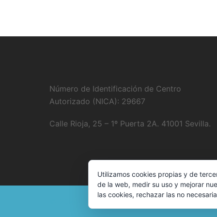
Número de Identificación de Centro
Autorizado (NICA): 29667
Calle Rioja, 25 – 1º Puerta 2A. 41001 Sevilla.
Utilizamos cookies propias y de terce
de la web, medir su uso y mejorar nue
las cookies, rechazar las no necesaria
© 2026 . Funciona gracias a
Sydney