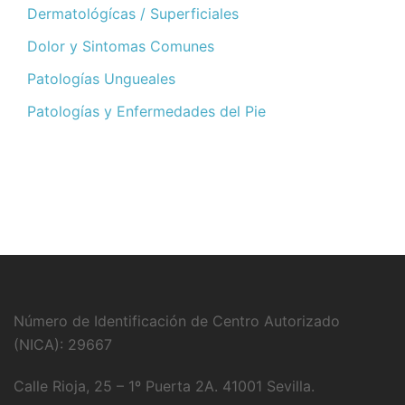
Dermatológícas / Superficiales
Dolor y Sintomas Comunes
Patologías Ungueales
Patologías y Enfermedades del Pie
Número de Identificación de Centro Autorizado
(NICA): 29667
Calle Rioja, 25 – 1º Puerta 2A. 41001 Sevilla.