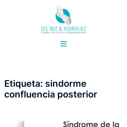
Saltar
al
contenido
Alternar
menú
Etiqueta:
sindorme
confluencia posterior