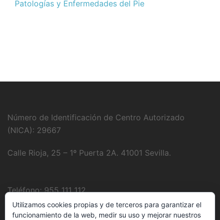
Patologías y Enfermedades del Pie
Número de Identificación de Centro Autorizado
(NICA): 29667
Calle Rioja, 25 – 1º Puerta 2A. 41001 Sevilla.
Teléfono: 955 111 112
Utilizamos cookies propias y de terceros para garantizar el
Fotografía:
Juanjo Domínguez
funcionamiento de la web, medir su uso y mejorar nuestros