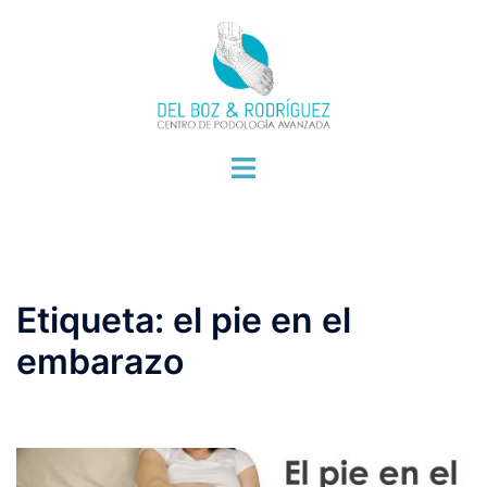
Saltar
al
contenido
Alternar
menú
Etiqueta:
el pie en el
embarazo