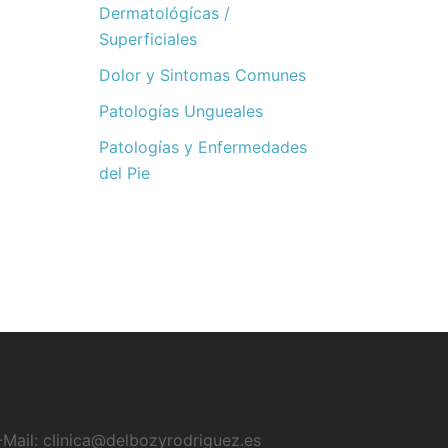
Dermatológícas /
Superficiales
Dolor y Sintomas Comunes
Patologías Ungueales
Patologías y Enfermedades
del Pie
-Mail:
clinica@delbozyrodriguez.es