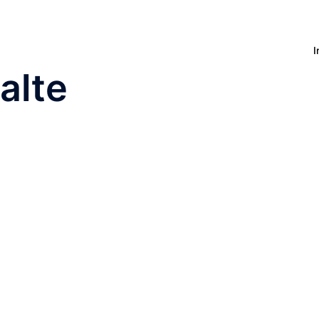
I
alte