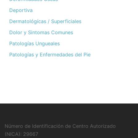
Deportiva
Dermatológícas / Superficiales
Dolor y Sintomas Comunes
Patologías Ungueales
Patologías y Enfermedades del Pie
Número de Identificación de Centro Autorizado
(NICA): 29667