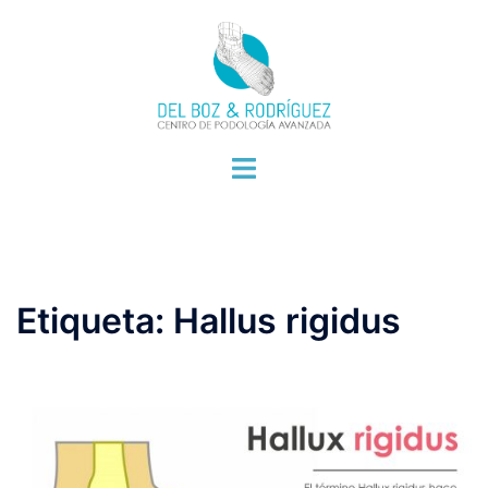
Saltar
al
contenido
Alternar
menú
Etiqueta:
Hallus rigidus