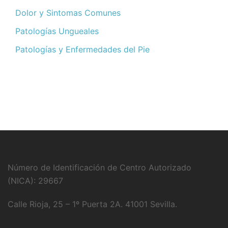
Dolor y Sintomas Comunes
Patologías Ungueales
Patologías y Enfermedades del Pie
Número de Identificación de Centro Autorizado
(NICA): 29667
Calle Rioja, 25 – 1º Puerta 2A. 41001 Sevilla.