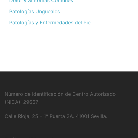
Dolor y Sintomas Comunes
Patologías Ungueales
Patologías y Enfermedades del Pie
Número de Identificación de Centro Autorizado
(NICA): 29667
Calle Rioja, 25 – 1º Puerta 2A. 41001 Sevilla.