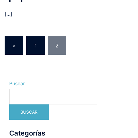
[…]
Paginación
<
1
2
de
entradas
Buscar
BUSCAR
Categorías