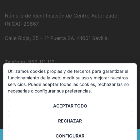
Número de Identificación de Centro Autorizado
(NICA): 29667
Calle Rioja, 25 – 1º Puerta 2A. 41001 Sevilla.
Teléfono: 955 111 112
Utilizamos cookies propias y de terceros para garantizar el
Fotografía:
Juanjo Domínguez
funcionamiento de la web, medir su uso y mejorar nuestros
servicios. Puede aceptar todas las cookies, rechazar las no
necesarias o configurar sus preferencias.
E-Mail:
clinica@delbozyrodriguez.es
ACEPTAR TODO
RECHAZAR
CONFIGURAR
© 2026 . Funciona gracias a
Sydney