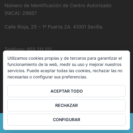
Número de Identificación de Centro Autorizado
(NICA): 29667
Calle Rioja, 25 – 1º Puerta 2A. 41001 Sevilla.
Teléfono: 955 111 112
Utilizamos cookies propias y de terceros para garantizar el
Fotografía:
Juanjo Domínguez
funcionamiento de la web, medir su uso y mejorar nuestros
servicios. Puede aceptar todas las cookies, rechazar las no
necesarias o configurar sus preferencias.
E-Mail:
clinica@delbozyrodriguez.es
ACEPTAR TODO
RECHAZAR
CONFIGURAR
© 2026 . Funciona gracias a
Sydney